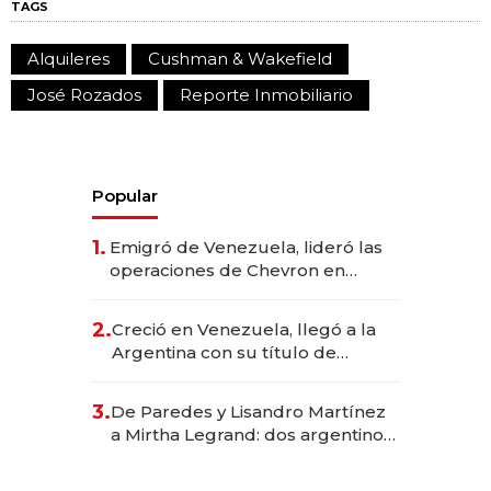
TAGS
Alquileres
Cushman & Wakefield
José Rozados
Reporte Inmobiliario
Popular
1.
Emigró de Venezuela, lideró las
operaciones de Chevron en
EE.UU. y hoy es la única mujer
CEO en Vaca Muerta
2.
Creció en Venezuela, llegó a la
Argentina con su título de
abogado y construyó un imperio
gastronómico que revoluciona
3.
De Paredes y Lisandro Martínez
las marcas "fast premium"
a Mirtha Legrand: dos argentinos
impulsan el negocio del wellness
deportivo y el cuidado corporal