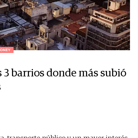
ONEY
s 3 barrios donde más subió
s