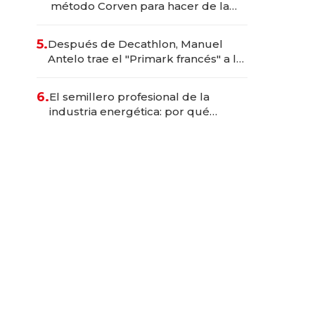
método Corven para hacer de la
cultura una ventaja competitiva
5.
Después de Decathlon, Manuel
Antelo trae el "Primark francés" a la
Argentina con una inversión de US$
20 millones
6.
El semillero profesional de la
industria energética: por qué
Tecpetrol es una escuela de
talentos