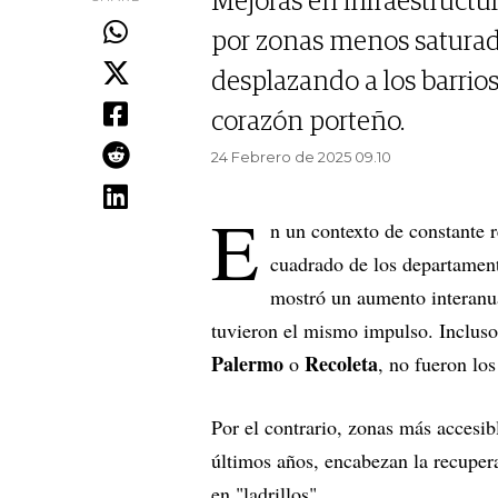
Mejoras en infraestructu
por zonas menos saturad
desplazando a los barrio
corazón porteño.
24 Febrero de 2025 09.10
E
n un contexto de constante 
cuadrado de los departamen
mostró un aumento interanua
tuvieron el mismo impulso. Incluso
Palermo
Recoleta
o
, no fueron lo
Por el contrario, zonas más accesib
últimos años, encabezan la recupera
en "ladrillos".