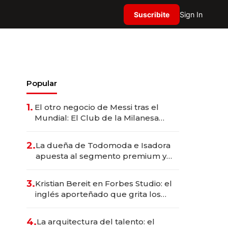
Suscribite
Sign In
Popular
1.
El otro negocio de Messi tras el
Mundial: El Club de la Milanesa
invierte US$ 6 millones en su
expansión y desembarca en Europa
2.
La dueña de Todomoda e Isadora
apuesta al segmento premium y
trae una marca brasileña a la
Argentina
3.
Kristian Bereit en Forbes Studio: el
inglés aporteñado que grita los
goles de Argentina y representa a
35 estrellas globales por USD
4.
La arquitectura del talento: el
200M.