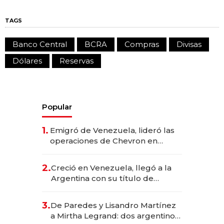
TAGS
Banco Central
BCRA
Compras
Divisas
Dólares
Reservas
Popular
1.
Emigró de Venezuela, lideró las
operaciones de Chevron en
EE.UU. y hoy es la única mujer
CEO en Vaca Muerta
2.
Creció en Venezuela, llegó a la
Argentina con su título de
abogado y construyó un imperio
gastronómico que revoluciona
3.
De Paredes y Lisandro Martínez
las marcas "fast premium"
a Mirtha Legrand: dos argentinos