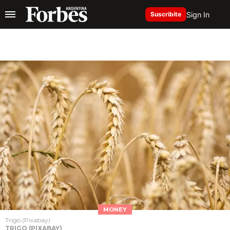
Sign In
Suscribite
MONEY
Trigo (Pixabay)
TRIGO (PIXABAY)