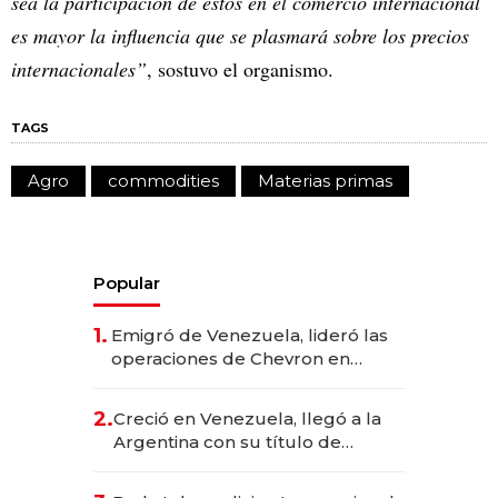
sea la participación de estos en el comercio internacional
es mayor la influencia que se plasmará sobre los precios
internacionales”
, sostuvo el organismo.
TAGS
Agro
commodities
Materias primas
Popular
1.
Emigró de Venezuela, lideró las
operaciones de Chevron en
EE.UU. y hoy es la única mujer
CEO en Vaca Muerta
2.
Creció en Venezuela, llegó a la
Argentina con su título de
abogado y construyó un imperio
gastronómico que revoluciona