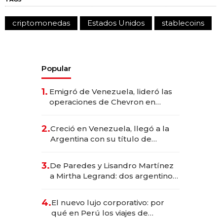
criptomonedas
Estados Unidos
stablecoins
Popular
1.
Emigró de Venezuela, lideró las
operaciones de Chevron en
EE.UU. y hoy es la única mujer
CEO en Vaca Muerta
2.
Creció en Venezuela, llegó a la
Argentina con su título de
abogado y construyó un imperio
gastronómico que revoluciona
3.
De Paredes y Lisandro Martínez
las marcas "fast premium"
a Mirtha Legrand: dos argentinos
impulsan el negocio del wellness
deportivo y el cuidado corporal
4.
El nuevo lujo corporativo: por
qué en Perú los viajes de