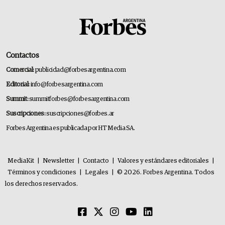
Contactos
Comercial:
publicidad@forbesargentina.com
Editorial:
info@forbesargentina.com
Summit:
summitforbes@forbesargentina.com
Suscripciones:
suscripciones@forbes.ar
Forbes Argentina es publicada por HT Media SA.
MediaKit
|
Newsletter
|
Contacto
|
Valores y estándares editoriales
|
Términos y condiciones
|
Legales
|
© 2026. Forbes Argentina. Todos
los derechos reservados.