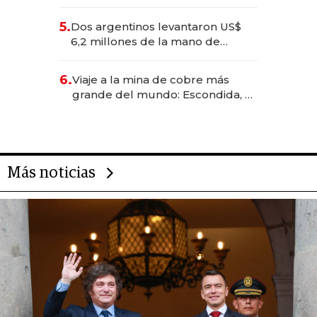
negocios dejan de ser reuniones
para convertirse en experiencias
5.
Dos argentinos levantaron US$
transformadoras
6,2 millones de la mano de
Rauch, Englebienne y Woloski
6.
Viaje a la mina de cobre más
grande del mundo: Escondida, el
gigante chileno que exporta US$
14.000 millones anuales
Más noticias