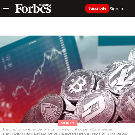
Sign In
Suscribite
MONEY
Las criptomonedas perforaron un valor crítico para los analistas
LAS CRIPTOMONEDAS PERFORARON UN VALOR CRÍTICO PARA