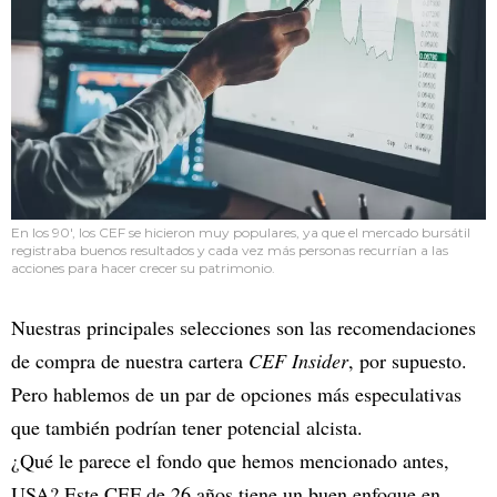
En los 90', los CEF se hicieron muy populares, ya que el mercado bursátil
registraba buenos resultados y cada vez más personas recurrían a las
acciones para hacer crecer su patrimonio.
Nuestras principales selecciones son las recomendaciones
de compra de nuestra cartera
CEF Insider
, por supuesto.
Pero hablemos de un par de opciones más especulativas
que también podrían tener potencial alcista.
¿Qué le parece el fondo que hemos mencionado antes,
USA? Este CEF de 26 años tiene un buen enfoque en