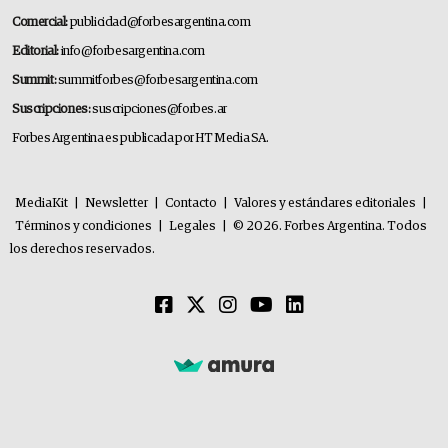
Comercial:
publicidad@forbesargentina.com
Editorial:
info@forbesargentina.com
Summit:
summitforbes@forbesargentina.com
Suscripciones:
suscripciones@forbes.ar
Forbes Argentina es publicada por HT Media SA.
MediaKit
|
Newsletter
|
Contacto
|
Valores y estándares editoriales
|
Términos y condiciones
|
Legales
|
© 2026. Forbes Argentina. Todos
los derechos reservados.