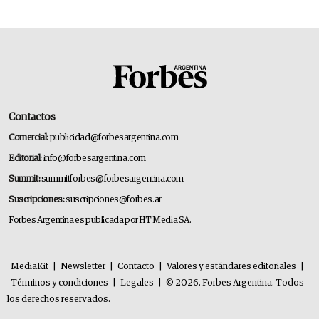
Contactos
Comercial:
publicidad@forbesargentina.com
Editorial:
info@forbesargentina.com
Summit:
summitforbes@forbesargentina.com
Suscripciones:
suscripciones@forbes.ar
Forbes Argentina es publicada por HT Media SA.
MediaKit
|
Newsletter
|
Contacto
|
Valores y estándares editoriales
|
Términos y condiciones
|
Legales
|
© 2026. Forbes Argentina. Todos
los derechos reservados.