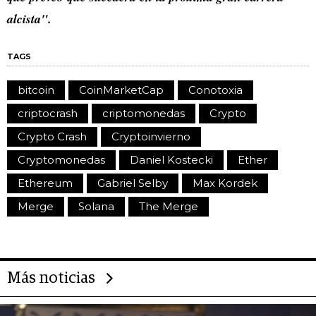
alcista".
TAGS
bitcoin
CoinMarketCap
Conotoxia
criptocrash
criptomonedas
Crypto
Crypto Crash
Cryptoinvierno
Cryptomonedas
Daniel Kostecki
Ether
Ethereum
Gabriel Selby
Max Kordek
Merge
Solana
The Merge
Más noticias