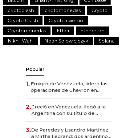
bitcoin
Brian Armstrong
Coinbase
criptocrash
criptomonedas
Crypto
Crypto Crash
Cryptoinvierno
Cryptomonedas
Ether
Ethereum
Nikhil Wahi
Noah Solowiejczyk
Solana
Popular
1.
Emigró de Venezuela, lideró las
operaciones de Chevron en
EE.UU. y hoy es la única mujer
CEO en Vaca Muerta
2.
Creció en Venezuela, llegó a la
Argentina con su título de
abogado y construyó un imperio
gastronómico que revoluciona
3.
De Paredes y Lisandro Martínez
las marcas "fast premium"
a Mirtha Legrand: dos argentinos