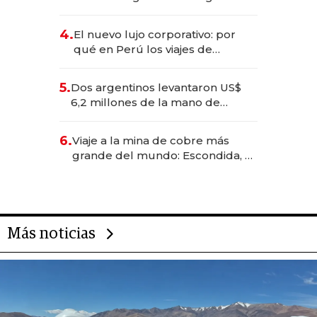
impulsan el negocio del wellness
deportivo y el cuidado corporal
4.
El nuevo lujo corporativo: por
qué en Perú los viajes de
negocios dejan de ser reuniones
para convertirse en experiencias
5.
Dos argentinos levantaron US$
transformadoras
6,2 millones de la mano de
Rauch, Englebienne y Woloski
6.
Viaje a la mina de cobre más
grande del mundo: Escondida, el
gigante chileno que exporta US$
14.000 millones anuales
Más noticias