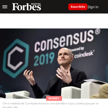
Sign In
Suscribite
MONEY
Otra medida de Coinbase levanta una bandera roja y preocupa por la
liquidez del