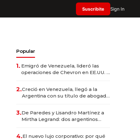
Suscribite
Sign In
Popular
1.
Emigró de Venezuela, lideró las
operaciones de Chevron en EE.UU. y
hoy es la única mujer CEO en Vaca
Muerta
2.
Creció en Venezuela, llegó a la
Argentina con su título de abogado
y construyó un imperio
gastronómico que revoluciona las
3.
De Paredes y Lisandro Martínez a
marcas "fast premium"
Mirtha Legrand: dos argentinos
impulsan el negocio del wellness
deportivo y el cuidado corporal
4.
El nuevo lujo corporativo: por qué