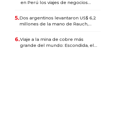
en Perú los viajes de negocios
dejan de ser reuniones para
convertirse en experiencias
5.
Dos argentinos levantaron US$ 6,2
transformadoras
millones de la mano de Rauch,
Englebienne y Woloski
6.
Viaje a la mina de cobre más
grande del mundo: Escondida, el
gigante chileno que exporta US$
14.000 millones anuales