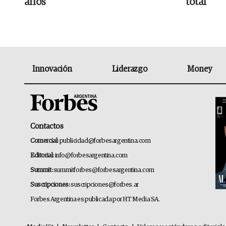
años
total
Innovación
Liderazgo
Money
Contactos
Comercial:
publicidad@forbesargentina.com
Editorial:
info@forbesargentina.com
Summit:
summitforbes@forbesargentina.com
Suscripciones:
suscripciones@forbes.ar
Forbes Argentina es publicada por HT Media SA.