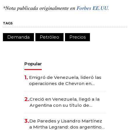
*Nota publicada originalmente en
Forbes EE.UU.
TAGS
Demanda
Petróleo
Precios
Popular
1.
Emigró de Venezuela, lideró las
operaciones de Chevron en
EE.UU. y hoy es la única mujer
CEO en Vaca Muerta
2.
Creció en Venezuela, llegó a la
Argentina con su título de
abogado y construyó un imperio
gastronómico que revoluciona
3.
De Paredes y Lisandro Martínez
las marcas "fast premium"
a Mirtha Legrand: dos argentinos