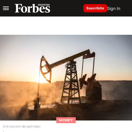
Sign In
Suscribite
MONEY
Extracción de petróleo
.