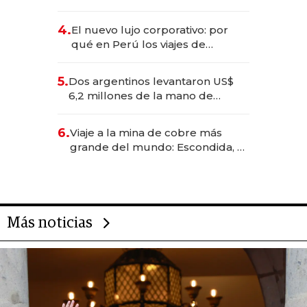
impulsan el negocio del wellness
deportivo y el cuidado corporal
4.
El nuevo lujo corporativo: por
qué en Perú los viajes de
negocios dejan de ser reuniones
para convertirse en experiencias
5.
Dos argentinos levantaron US$
transformadoras
6,2 millones de la mano de
Rauch, Englebienne y Woloski
6.
Viaje a la mina de cobre más
grande del mundo: Escondida, el
gigante chileno que exporta US$
14.000 millones anuales
Más noticias