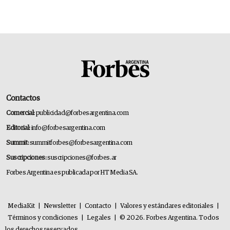
Contactos
Comercial:
publicidad@forbesargentina.com
Editorial:
info@forbesargentina.com
Summit:
summitforbes@forbesargentina.com
Suscripciones:
suscripciones@forbes.ar
Forbes Argentina es publicada por HT Media SA.
MediaKit
|
Newsletter
|
Contacto
|
Valores y estándares editoriales
|
Términos y condiciones
|
Legales
|
© 2026. Forbes Argentina. Todos
los derechos reservados.