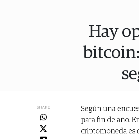
Hay op
bitcoin
se
SHARE
Según una encuest
para fin de año. E
criptomoneda es d