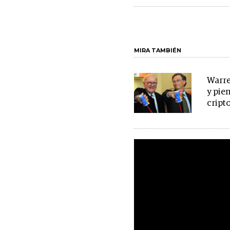
MIRA TAMBIÉN
Warre
y pie
cript