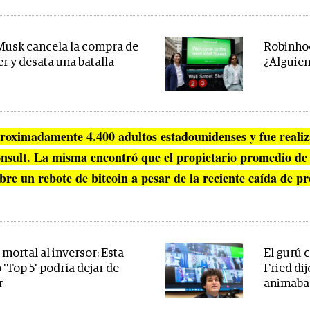
Musk cancela la compra de
Robinhoo
r y desata una batalla
¿Alguien
proximadamente 4.400 adultos estadounidenses y fue reali
nsult
. La misma encontró que el propietario promedio de
re un rebote de bitcoin a pesar de la reciente caída de pr
mortal al inversor: Esta
El gurú
 'Top 5' podría dejar de
Fried dij
r
animaba 