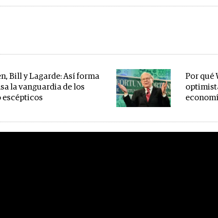
n, Bill y Lagarde: Así forma
Por qué 
nsa la vanguardia de los
optimista
o escépticos
economí