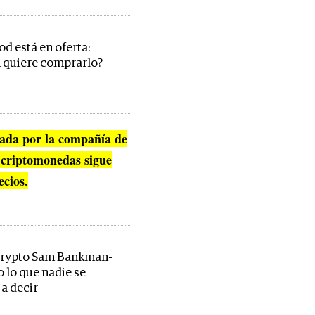
d está en oferta:
 quiere comprarlo?
zada por la compañía de
 criptomonedas sigue
ecios.
 crypto Sam Bankman-
o lo que nadie se
a decir