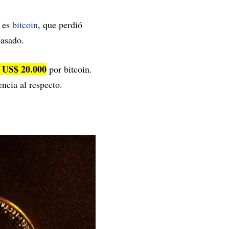
o es
bitcoin
, que perdió
pasado.
e US$ 20.000
por bitcoin.
ncia al respecto.