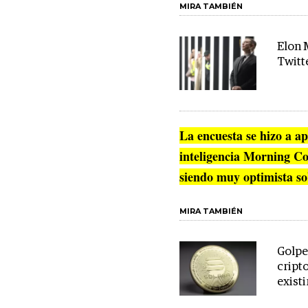
MIRA TAMBIÉN
Elon 
Twitte
La encuesta se hizo a a
inteligencia
Morning Co
siendo muy optimista sob
MIRA TAMBIÉN
Golpe 
cripto
existi