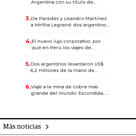
Argentina con su título de
abogado y construyó un imperio
gastronómico que revoluciona
3.
De Paredes y Lisandro Martínez
las marcas "fast premium"
a Mirtha Legrand: dos argentinos
impulsan el negocio del wellness
deportivo y el cuidado corporal
4.
El nuevo lujo corporativo: por
qué en Perú los viajes de
negocios dejan de ser reuniones
para convertirse en experiencias
5.
Dos argentinos levantaron US$
transformadoras
6,2 millones de la mano de
Rauch, Englebienne y Woloski
6.
Viaje a la mina de cobre más
grande del mundo: Escondida, el
gigante chileno que exporta US$
14.000 millones anuales
Más noticias