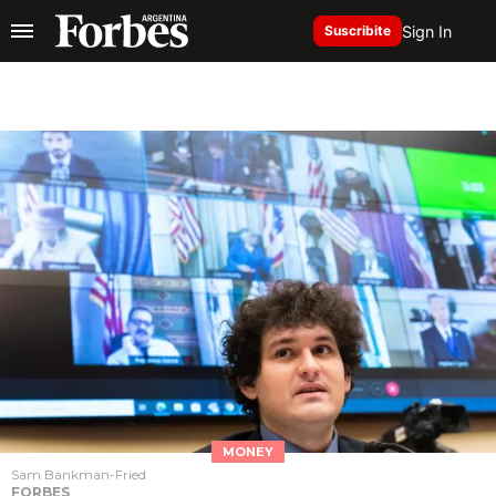
Sign In
Suscribite
MONEY
Sam Bankman-Fried
FORBES