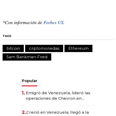
*Con información de
Forbes US
.
TAGS
bitcoin
criptomonedas
Ethereum
Sam Bankman-Fried
Popular
1.
Emigró de Venezuela, lideró las
operaciones de Chevron en
EE.UU. y hoy es la única mujer
CEO en Vaca Muerta
2.
Creció en Venezuela, llegó a la