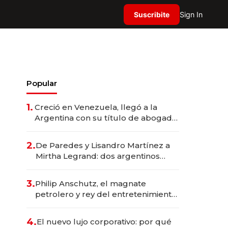
Suscribite
Sign In
Popular
1.
Creció en Venezuela, llegó a la
Argentina con su título de abogado
y construyó un imperio
gastronómico que revoluciona las
2.
De Paredes y Lisandro Martínez a
marcas "fast premium"
Mirtha Legrand: dos argentinos
impulsan el negocio del wellness
deportivo y el cuidado corporal
3.
Philip Anschutz, el magnate
petrolero y rey del entretenimiento
que va por la licitación de
Tecnópolis junto a Fénix
4.
El nuevo lujo corporativo: por qué