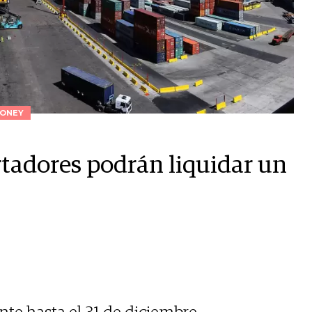
ONEY
rtadores podrán liquidar un