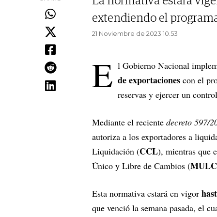
La normativa estará vigen
extendiendo el programa
21 Noviembre de 2023 10.53
E
l Gobierno Nacional impleme
de exportaciones
con el pr
reservas y ejercer un control
Mediante el reciente
decreto 597/2
autoriza a los exportadores a liqui
CCL
Liquidación (
), mientras que 
MULC
Único y Libre de Cambios (
hast
Esta normativa estará en vigor
que venció la semana pasada, el c