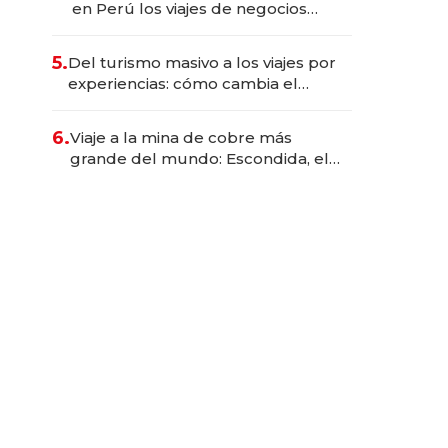
en Perú los viajes de negocios
dejan de ser reuniones para
convertirse en experiencias
5.
Del turismo masivo a los viajes por
transformadoras
experiencias: cómo cambia el
negocio de la asistencia al viajero
6.
Viaje a la mina de cobre más
grande del mundo: Escondida, el
gigante chileno que exporta US$
14.000 millones anuales