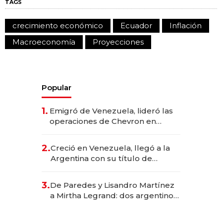
TAGS
crecimiento económico
Ecuador
Inflación
Macroeconomía
Proyecciones
Popular
1.
Emigró de Venezuela, lideró las
operaciones de Chevron en
EE.UU. y hoy es la única mujer
CEO en Vaca Muerta
2.
Creció en Venezuela, llegó a la
Argentina con su título de
abogado y construyó un imperio
gastronómico que revoluciona
3.
De Paredes y Lisandro Martínez
las marcas "fast premium"
a Mirtha Legrand: dos argentinos
impulsan el negocio del wellness
deportivo y el cuidado corporal