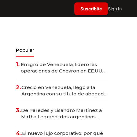
Suscribite
Sign In
Popular
1.
Emigró de Venezuela, lideró las
operaciones de Chevron en EE.UU. y
hoy es la única mujer CEO en Vaca
Muerta
2.
Creció en Venezuela, llegó a la
Argentina con su título de abogado
y construyó un imperio
gastronómico que revoluciona las
3.
De Paredes y Lisandro Martínez a
marcas "fast premium"
Mirtha Legrand: dos argentinos
impulsan el negocio del wellness
deportivo y el cuidado corporal
4.
El nuevo lujo corporativo: por qué