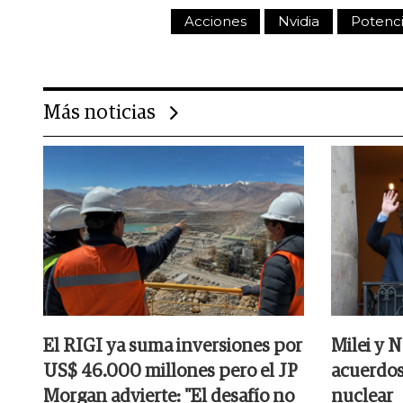
Acciones
Nvidia
Potenci
Más noticias
El RIGI ya suma inversiones por
Milei y 
US$ 46.000 millones pero el JP
acuerdos
Morgan advierte: "El desafío no
nuclear