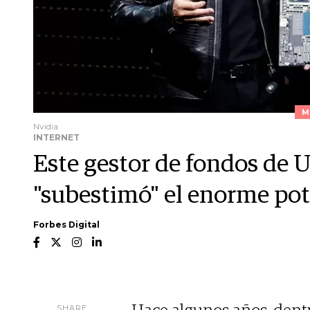
M
Nvidia
INTERNET
Este gestor de fondos de 
"subestimó" el enorme pot
Forbes Digital
SHARE