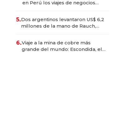
en Perú los viajes de negocios
dejan de ser reuniones para
convertirse en experiencias
5.
Dos argentinos levantaron US$ 6,2
transformadoras
millones de la mano de Rauch,
Englebienne y Woloski
6.
Viaje a la mina de cobre más
grande del mundo: Escondida, el
gigante chileno que exporta US$
14.000 millones anuales