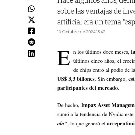
Hace algunos años, dentr
sobre las ventajas de inve
artificial era un tema "e
10 Octubre de 2024 15.47
E
la
n los últimos doce meses,
últimos cinco años, el crec
de chips entro al podio de 
US$ 3,3 billones
es
. Sin embargo,
participantes del mercado
.
Impax Asset Managem
De hecho,
sumó a la tendencia de Nvidia est
arrepentim
ola"
, lo que generó el