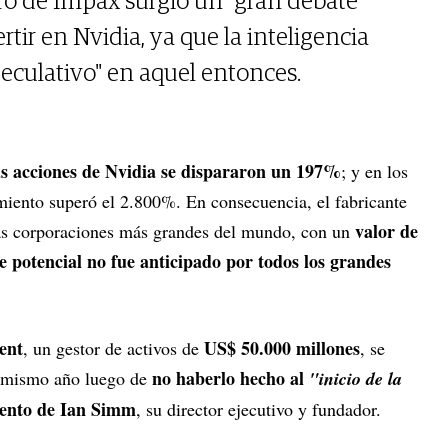
o de Impax surgió un "gran debate"
rtir en Nvidia, ya que la inteligencia
speculativo" en aquel entonces.
s acciones de Nvidia se dispararon un 197%
; y en los
imiento superó el 2.800%. En consecuencia, el fabricante
valor de
las corporaciones más grandes del mundo, con un
te potencial no fue anticipado por todos los grandes
ent
US$ 50.000 millones
, un gestor de activos de
, se
no haberlo hecho al
e mismo año luego de
"inicio de la
iento de Ian Simm
, su director ejecutivo y fundador.