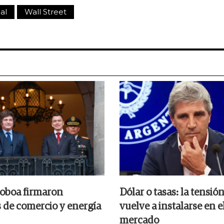
al
Wall Street
Noboa firmaron
Dólar o tasas: la tensió
 de comercio y energía
vuelve a instalarse en e
mercado