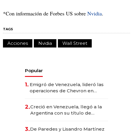
*Con información de Forbes US sobre
Nvidia
.
TAGS
Acciones
Nvidia
Wall Street
Popular
1.
Emigró de Venezuela, lideró las
operaciones de Chevron en
EE.UU. y hoy es la única mujer
CEO en Vaca Muerta
2.
Creció en Venezuela, llegó a la
Argentina con su título de
abogado y construyó un imperio
gastronómico que revoluciona
3.
De Paredes y Lisandro Martínez
las marcas "fast premium"