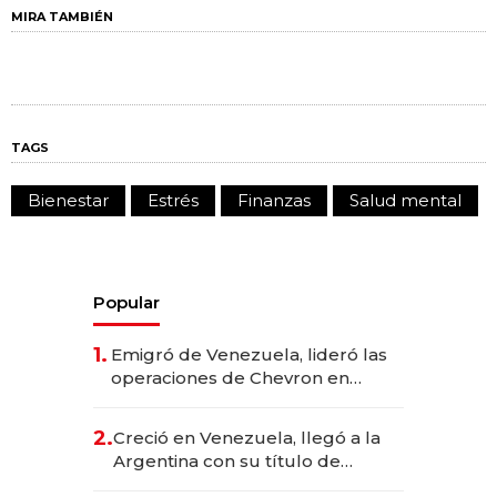
MIRA TAMBIÉN
TAGS
Bienestar
Estrés
Finanzas
Salud mental
Popular
1.
Emigró de Venezuela, lideró las
operaciones de Chevron en
EE.UU. y hoy es la única mujer
CEO en Vaca Muerta
2.
Creció en Venezuela, llegó a la
Argentina con su título de
abogado y construyó un imperio