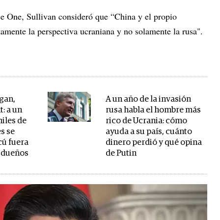
ce One, Sullivan consideró que “China y el propio
tamente la perspectiva ucraniana y no solamente la rusa".
gan,
A un año de la invasión
: a un
rusa habla el hombre más
miles de
rico de Ucrania: cómo
s se
ayuda a su país, cuánto
ú fuera
dinero perdió y qué opina
s dueños
de Putin