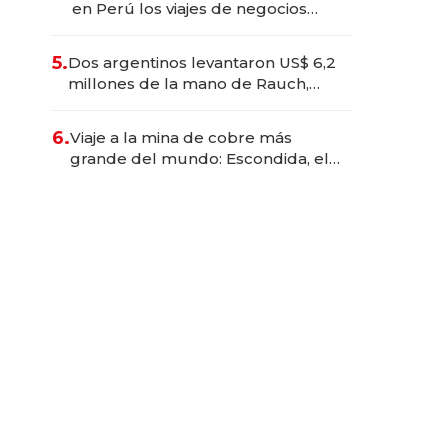
en Perú los viajes de negocios
dejan de ser reuniones para
convertirse en experiencias
5.
Dos argentinos levantaron US$ 6,2
transformadoras
millones de la mano de Rauch,
Englebienne y Woloski
6.
Viaje a la mina de cobre más
grande del mundo: Escondida, el
gigante chileno que exporta US$
14.000 millones anuales