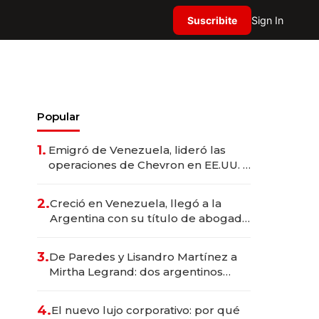
Suscribite
Sign In
Popular
1.
Emigró de Venezuela, lideró las
operaciones de Chevron en EE.UU. y
hoy es la única mujer CEO en Vaca
Muerta
2.
Creció en Venezuela, llegó a la
Argentina con su título de abogado
y construyó un imperio
gastronómico que revoluciona las
3.
De Paredes y Lisandro Martínez a
marcas "fast premium"
Mirtha Legrand: dos argentinos
impulsan el negocio del wellness
deportivo y el cuidado corporal
4.
El nuevo lujo corporativo: por qué