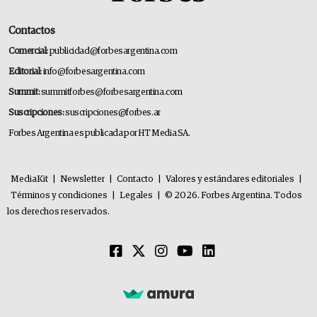
Contactos
Comercial:
publicidad@forbesargentina.com
Editorial:
info@forbesargentina.com
Summit:
summitforbes@forbesargentina.com
Suscripciones:
suscripciones@forbes.ar
Forbes Argentina es publicada por HT Media SA.
MediaKit
|
Newsletter
|
Contacto
|
Valores y estándares editoriales
|
Términos y condiciones
|
Legales
|
© 2026. Forbes Argentina. Todos
los derechos reservados.