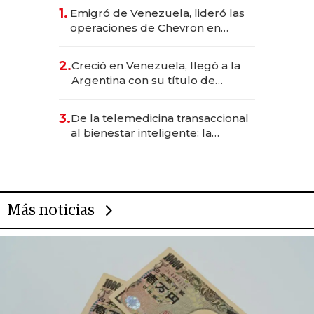
1.
Emigró de Venezuela, lideró las
operaciones de Chevron en
EE.UU. y hoy es la única mujer
CEO en Vaca Muerta
2.
Creció en Venezuela, llegó a la
Argentina con su título de
abogado y construyó un imperio
gastronómico que revoluciona
3.
De la telemedicina transaccional
las marcas "fast premium"
al bienestar inteligente: la
evolución de doc24 para
transformar a las organizaciones
Más noticias