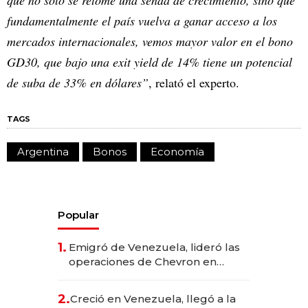
que no sólo se retome una senda de crecimiento, sino que
fundamentalmente el país vuelva a ganar acceso a los
mercados internacionales, vemos mayor valor en el bono
GD30, que bajo una exit yield de 14% tiene un potencial
de suba de 33% en dólares”
, relató el experto.
TAGS
Argentina
Bonos
Economía
Popular
1.
Emigró de Venezuela, lideró las
operaciones de Chevron en
EE.UU. y hoy es la única mujer
CEO en Vaca Muerta
2.
Creció en Venezuela, llegó a la