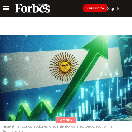
Sign In
Suscribite
MONEY
argentina, bonos, acciones, crecimiento, dólares, pesos, economía,
finanzas, mer