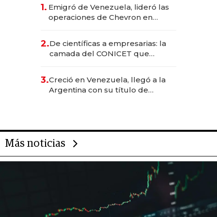
1.
Emigró de Venezuela, lideró las
operaciones de Chevron en
EE.UU. y hoy es la única mujer
CEO en Vaca Muerta
2.
De científicas a empresarias: la
camada del CONICET que
levantó más de US$ 40 millones
para fundar startups biotech
3.
Creció en Venezuela, llegó a la
Argentina con su título de
abogado y construyó un imperio
gastronómico que revoluciona
las marcas "fast premium"
Más noticias