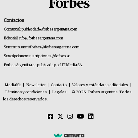
Contactos
Comercial:
publicidad@forbesargentina.com
Editorial:
info@forbesargentina.com
Summit:
summitforbes@forbesargentina.com
Suscripciones:
suscripciones@forbes.ar
Forbes Argentina es publicada por HT Media SA.
MediaKit
|
Newsletter
|
Contacto
|
Valores y estándares editoriales
|
Términos y condiciones
|
Legales
|
© 2026. Forbes Argentina. Todos
los derechos reservados.