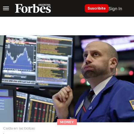
Sign In
Suscribite
MONEY
Caída en las bolsas
.