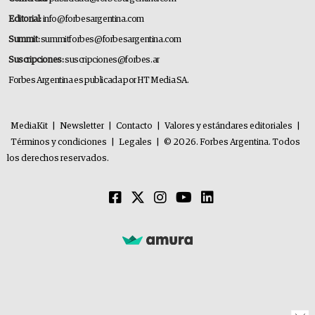
Editorial:
info@forbesargentina.com
Summit:
summitforbes@forbesargentina.com
Suscripciones:
suscripciones@forbes.ar
Forbes Argentina es publicada por HT Media SA.
MediaKit
|
Newsletter
|
Contacto
|
Valores y estándares editoriales
|
Términos y condiciones
|
Legales
|
© 2026. Forbes Argentina. Todos
los derechos reservados.