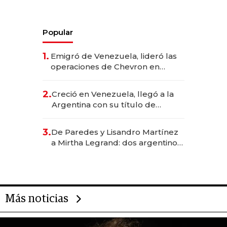
Popular
1.
Emigró de Venezuela, lideró las
operaciones de Chevron en
EE.UU. y hoy es la única mujer
CEO en Vaca Muerta
2.
Creció en Venezuela, llegó a la
Argentina con su título de
abogado y construyó un imperio
gastronómico que revoluciona
3.
De Paredes y Lisandro Martínez
las marcas "fast premium"
a Mirtha Legrand: dos argentinos
impulsan el negocio del wellness
deportivo y el cuidado corporal
Más noticias