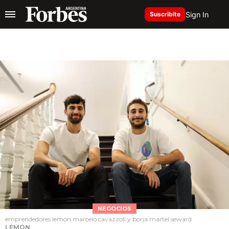
Sign In
Suscribite
NEGOCIOS
emprendedores lemon marcelo cavazzoli y borja martel seward
LEMON