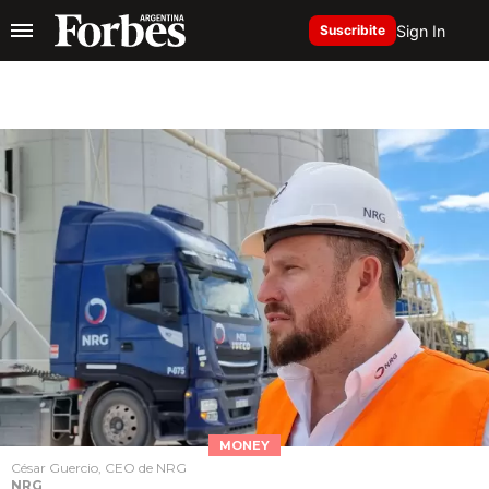
Sign In
Suscribite
MONEY
César Guercio, CEO de NRG
NRG