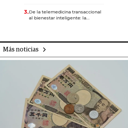
abogado y construyó un imperio
gastronómico que revoluciona
3.
De la telemedicina transaccional
las marcas "fast premium"
al bienestar inteligente: la
evolución de doc24 para
transformar a las organizaciones
Más noticias