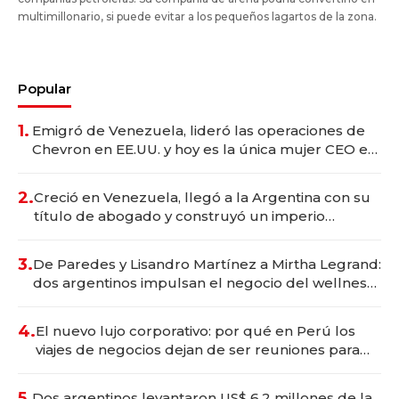
multimillonario, si puede evitar a los pequeños lagartos de la zona.
Popular
1.
Emigró de Venezuela, lideró las operaciones de
Chevron en EE.UU. y hoy es la única mujer CEO en
Vaca Muerta
2.
Creció en Venezuela, llegó a la Argentina con su
título de abogado y construyó un imperio
gastronómico que revoluciona las marcas "fast
premium"
3.
De Paredes y Lisandro Martínez a Mirtha Legrand:
dos argentinos impulsan el negocio del wellness
deportivo y el cuidado corporal
4.
El nuevo lujo corporativo: por qué en Perú los
viajes de negocios dejan de ser reuniones para
convertirse en experiencias transformadoras
5.
Dos argentinos levantaron US$ 6,2 millones de la