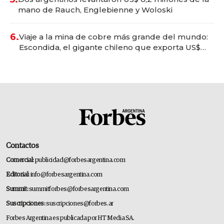
mano de Rauch, Englebienne y Woloski
6.
Viaje a la mina de cobre más grande del mundo:
Escondida, el gigante chileno que exporta US$
14.000 millones anuales
Contactos
Comercial:
publicidad@forbesargentina.com
Editorial:
info@forbesargentina.com
Summit:
summitforbes@forbesargentina.com
Suscripciones:
suscripciones@forbes.ar
Forbes Argentina es publicada por HT Media SA.