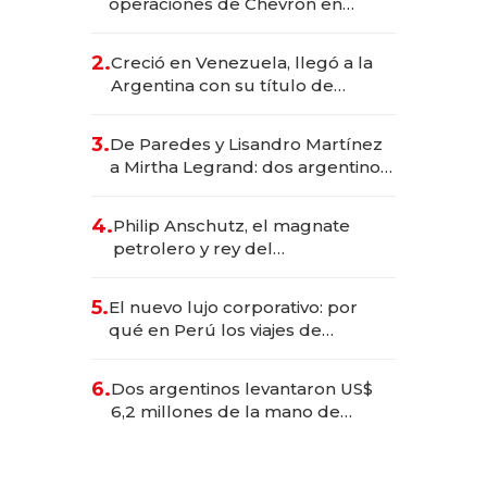
operaciones de Chevron en
EE.UU. y hoy es la única mujer
CEO en Vaca Muerta
2.
Creció en Venezuela, llegó a la
Argentina con su título de
abogado y construyó un imperio
gastronómico que revoluciona
3.
De Paredes y Lisandro Martínez
las marcas "fast premium"
a Mirtha Legrand: dos argentinos
impulsan el negocio del wellness
deportivo y el cuidado corporal
4.
Philip Anschutz, el magnate
petrolero y rey del
entretenimiento que va por la
licitación de Tecnópolis junto a
5.
El nuevo lujo corporativo: por
Fénix
qué en Perú los viajes de
negocios dejan de ser reuniones
para convertirse en experiencias
6.
Dos argentinos levantaron US$
transformadoras
6,2 millones de la mano de
Rauch, Englebienne y Woloski