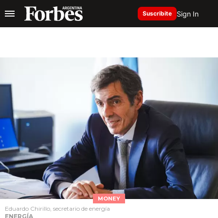
Sign In
Suscribite
MONEY
Eduardo Chirillo, secretario de energía
ENERGÍA