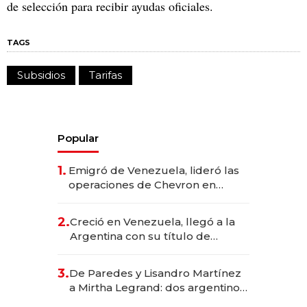
de selección para recibir ayudas oficiales.
TAGS
Subsidios
Tarifas
Popular
1.
Emigró de Venezuela, lideró las
operaciones de Chevron en
EE.UU. y hoy es la única mujer
CEO en Vaca Muerta
2.
Creció en Venezuela, llegó a la
Argentina con su título de
abogado y construyó un imperio
gastronómico que revoluciona
3.
De Paredes y Lisandro Martínez
las marcas "fast premium"
a Mirtha Legrand: dos argentinos
impulsan el negocio del wellness