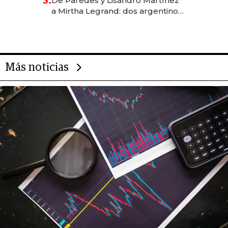
3.
De Paredes y Lisandro Martínez
las marcas "fast premium"
a Mirtha Legrand: dos argentinos
impulsan el negocio del wellness
deportivo y el cuidado corporal
Más noticias