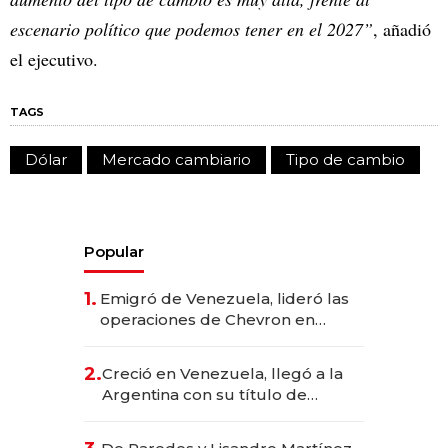
escenario político que podemos tener en el 2027”
, añadió
el ejecutivo.
TAGS
Dólar
Mercado cambiario
Tipo de cambio
Popular
1.
Emigró de Venezuela, lideró las
operaciones de Chevron en
EE.UU. y hoy es la única mujer
CEO en Vaca Muerta
2.
Creció en Venezuela, llegó a la
Argentina con su título de
abogado y construyó un imperio
gastronómico que revoluciona