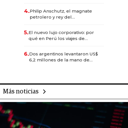
impulsan el negocio del wellness
deportivo y el cuidado corporal
4.
Philip Anschutz, el magnate
petrolero y rey del
entretenimiento que va por la
licitación de Tecnópolis junto a
5.
El nuevo lujo corporativo: por
Fénix
qué en Perú los viajes de
negocios dejan de ser reuniones
para convertirse en experiencias
6.
Dos argentinos levantaron US$
transformadoras
6,2 millones de la mano de
Rauch, Englebienne y Woloski
Más noticias