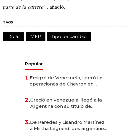
parte de la cartera”
, añadió.
TAGS
Dólar
MEP
Tipo de cambio
Popular
1.
Emigró de Venezuela, lideró las
operaciones de Chevron en
EE.UU. y hoy es la única mujer
CEO en Vaca Muerta
2.
Creció en Venezuela, llegó a la
Argentina con su título de
abogado y construyó un imperio
gastronómico que revoluciona
3.
De Paredes y Lisandro Martínez
las marcas "fast premium"
a Mirtha Legrand: dos argentinos