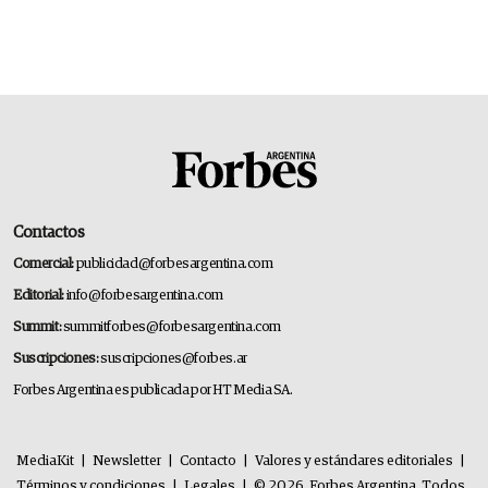
Contactos
Comercial:
publicidad@forbesargentina.com
Editorial:
info@forbesargentina.com
Summit:
summitforbes@forbesargentina.com
Suscripciones:
suscripciones@forbes.ar
Forbes Argentina es publicada por HT Media SA.
MediaKit
|
Newsletter
|
Contacto
|
Valores y estándares editoriales
|
Términos y condiciones
|
Legales
|
© 2026. Forbes Argentina. Todos