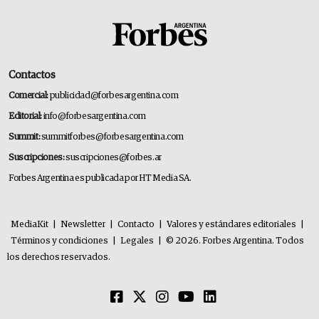
Contactos
Comercial:
publicidad@forbesargentina.com
Editorial:
info@forbesargentina.com
Summit:
summitforbes@forbesargentina.com
Suscripciones:
suscripciones@forbes.ar
Forbes Argentina es publicada por HT Media SA.
MediaKit
|
Newsletter
|
Contacto
|
Valores y estándares editoriales
|
Términos y condiciones
|
Legales
|
© 2026. Forbes Argentina. Todos
los derechos reservados.