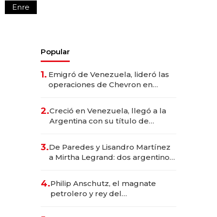
Enre
Popular
1.
Emigró de Venezuela, lideró las
operaciones de Chevron en
EE.UU. y hoy es la única mujer
CEO en Vaca Muerta
2.
Creció en Venezuela, llegó a la
Argentina con su título de
abogado y construyó un imperio
gastronómico que revoluciona
3.
De Paredes y Lisandro Martínez
las marcas "fast premium"
a Mirtha Legrand: dos argentinos
impulsan el negocio del wellness
deportivo y el cuidado corporal
4.
Philip Anschutz, el magnate
petrolero y rey del
entretenimiento que va por la
licitación de Tecnópolis junto a