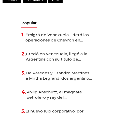
Popular
1.
Emigró de Venezuela, lideró las
operaciones de Chevron en
EE.UU. y hoy es la única mujer
CEO en Vaca Muerta
2.
Creció en Venezuela, llegó a la
Argentina con su título de
abogado y construyó un imperio
gastronómico que revoluciona
3.
De Paredes y Lisandro Martínez
las marcas "fast premium"
a Mirtha Legrand: dos argentinos
impulsan el negocio del wellness
deportivo y el cuidado corporal
4.
Philip Anschutz, el magnate
petrolero y rey del
entretenimiento que va por la
licitación de Tecnópolis junto a
5.
El nuevo lujo corporativo: por
Fénix