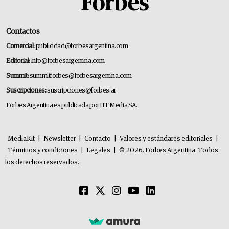
Contactos
Comercial:
publicidad@forbesargentina.com
Editorial:
info@forbesargentina.com
Summit:
summitforbes@forbesargentina.com
Suscripciones:
suscripciones@forbes.ar
Forbes Argentina es publicada por HT Media SA.
MediaKit
|
Newsletter
|
Contacto
|
Valores y estándares editoriales
|
Términos y condiciones
|
Legales
|
© 2026. Forbes Argentina. Todos
los derechos reservados.