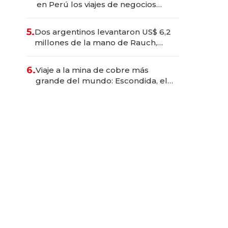
en Perú los viajes de negocios
dejan de ser reuniones para
convertirse en experiencias
5.
Dos argentinos levantaron US$ 6,2
transformadoras
millones de la mano de Rauch,
Englebienne y Woloski
6.
Viaje a la mina de cobre más
grande del mundo: Escondida, el
gigante chileno que exporta US$
14.000 millones anuales