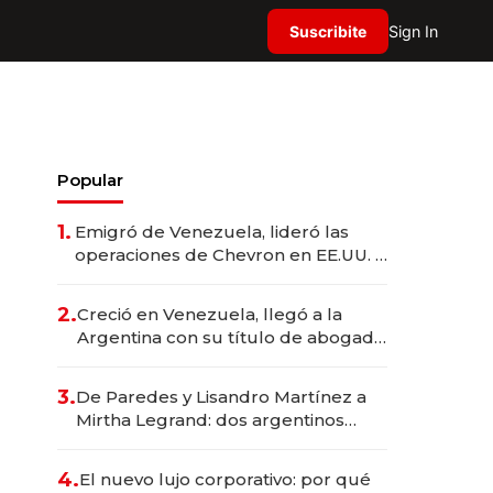
Suscribite
Sign In
Popular
1.
Emigró de Venezuela, lideró las
operaciones de Chevron en EE.UU. y
hoy es la única mujer CEO en Vaca
Muerta
2.
Creció en Venezuela, llegó a la
Argentina con su título de abogado
y construyó un imperio
gastronómico que revoluciona las
3.
De Paredes y Lisandro Martínez a
marcas "fast premium"
Mirtha Legrand: dos argentinos
impulsan el negocio del wellness
deportivo y el cuidado corporal
4.
El nuevo lujo corporativo: por qué