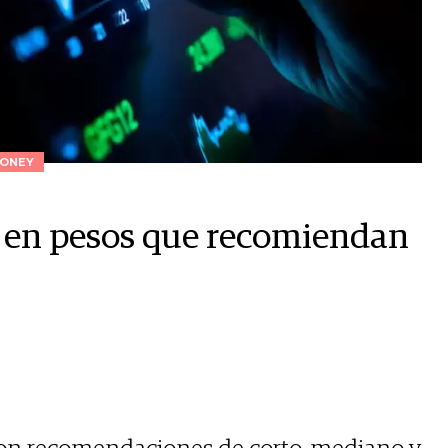
ONEY
s en pesos que recomiendan