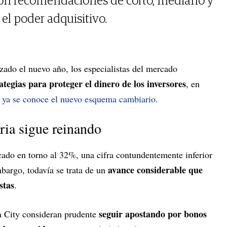
aron recomendaciones de corto, mediano y
 el poder adquisitivo.
ado el nuevo año, los especialistas del mercado
ategias para proteger el dinero de los inversores
, en
e
ya se conoce el nuevo esquema cambiario
.
ria sigue reinando
cado en torno al 32%, una cifra contundentemente inferior
avance considerable que
bargo, todavía se trata de un
stas
.
seguir apostando por bonos
la City consideran prudente