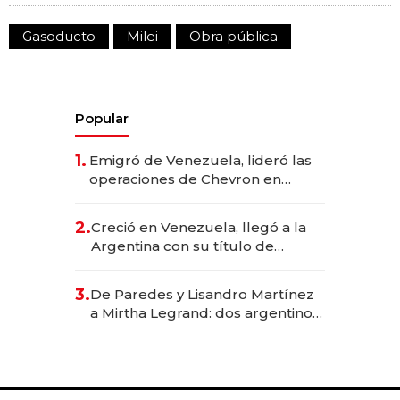
Gasoducto
Milei
Obra pública
Popular
1.
Emigró de Venezuela, lideró las
operaciones de Chevron en
EE.UU. y hoy es la única mujer
CEO en Vaca Muerta
2.
Creció en Venezuela, llegó a la
Argentina con su título de
abogado y construyó un imperio
gastronómico que revoluciona
3.
De Paredes y Lisandro Martínez
las marcas "fast premium"
a Mirtha Legrand: dos argentinos
impulsan el negocio del wellness
deportivo y el cuidado corporal