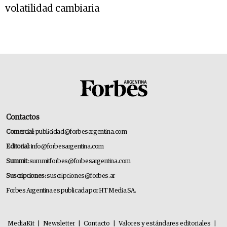
volatilidad cambiaria
Contactos
Comercial:
publicidad@forbesargentina.com
Editorial:
info@forbesargentina.com
Summit:
summitforbes@forbesargentina.com
Suscripciones:
suscripciones@forbes.ar
Forbes Argentina es publicada por HT Media SA.
MediaKit
|
Newsletter
|
Contacto
|
Valores y estándares editoriales
|