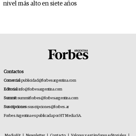
nivel más alto en siete años
Contactos
Comercial:
publicidad@forbesargentina.com
Editorial:
info@forbesargentina.com
Summit:
summitforbes@forbesargentina.com
Suscripciones:
suscripciones@forbes.ar
Forbes Argentina es publicada por HT Media SA.
MediaKit
|
Newsletter
|
Contacto
|
Valores y estándares editoriales
|