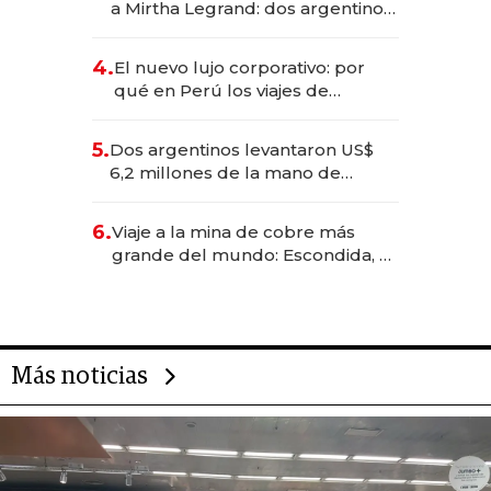
a Mirtha Legrand: dos argentinos
impulsan el negocio del wellness
deportivo y el cuidado corporal
4.
El nuevo lujo corporativo: por
qué en Perú los viajes de
negocios dejan de ser reuniones
para convertirse en experiencias
5.
Dos argentinos levantaron US$
transformadoras
6,2 millones de la mano de
Rauch, Englebienne y Woloski
6.
Viaje a la mina de cobre más
grande del mundo: Escondida, el
gigante chileno que exporta US$
14.000 millones anuales
Más noticias