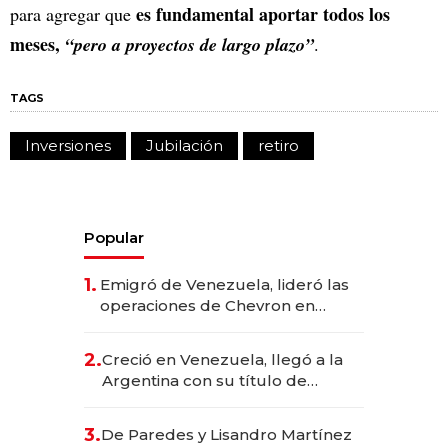
es fundamental aportar todos los
para agregar que
meses,
“pero a proyectos de largo plazo”
.
TAGS
Inversiones
Jubilación
retiro
Popular
1.
Emigró de Venezuela, lideró las
operaciones de Chevron en
EE.UU. y hoy es la única mujer
CEO en Vaca Muerta
2.
Creció en Venezuela, llegó a la
Argentina con su título de
abogado y construyó un imperio
gastronómico que revoluciona
3.
De Paredes y Lisandro Martínez
las marcas "fast premium"