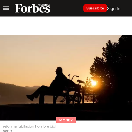
Sign In
Suscribite
MONEY
reforma jubilacion hombre bici
WEB