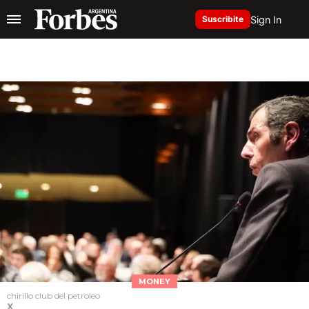
Sign In
Suscribite
MONEY
chirillo club del petroleo
X