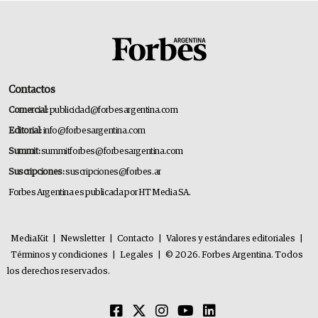
Contactos
Comercial:
publicidad@forbesargentina.com
Editorial:
info@forbesargentina.com
Summit:
summitforbes@forbesargentina.com
Suscripciones:
suscripciones@forbes.ar
Forbes Argentina es publicada por HT Media SA.
MediaKit
|
Newsletter
|
Contacto
|
Valores y estándares editoriales
|
Términos y condiciones
|
Legales
|
© 2026. Forbes Argentina. Todos
los derechos reservados.