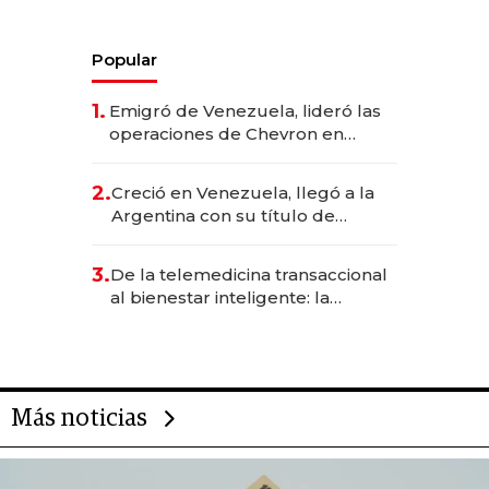
Popular
1.
Emigró de Venezuela, lideró las
operaciones de Chevron en
EE.UU. y hoy es la única mujer
CEO en Vaca Muerta
2.
Creció en Venezuela, llegó a la
Argentina con su título de
abogado y construyó un imperio
gastronómico que revoluciona
3.
De la telemedicina transaccional
las marcas "fast premium"
al bienestar inteligente: la
evolución de doc24 para
transformar a las organizaciones
Más noticias