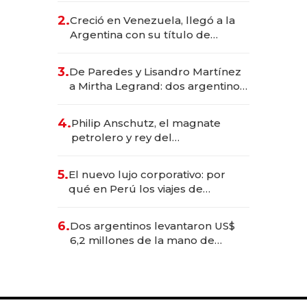
CEO en Vaca Muerta
2.
Creció en Venezuela, llegó a la
Argentina con su título de
abogado y construyó un imperio
gastronómico que revoluciona
3.
De Paredes y Lisandro Martínez
las marcas "fast premium"
a Mirtha Legrand: dos argentinos
impulsan el negocio del wellness
deportivo y el cuidado corporal
4.
Philip Anschutz, el magnate
petrolero y rey del
entretenimiento que va por la
licitación de Tecnópolis junto a
5.
El nuevo lujo corporativo: por
Fénix
qué en Perú los viajes de
negocios dejan de ser reuniones
para convertirse en experiencias
6.
Dos argentinos levantaron US$
transformadoras
6,2 millones de la mano de
Rauch, Englebienne y Woloski