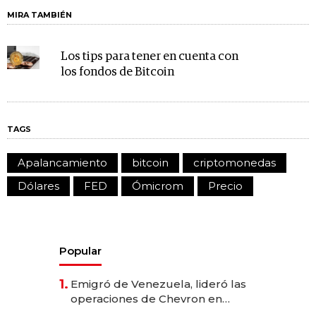
MIRA TAMBIÉN
Los tips para tener en cuenta con
los fondos de Bitcoin
TAGS
Apalancamiento
bitcoin
criptomonedas
Dólares
FED
Ómicrom
Precio
Popular
1.
Emigró de Venezuela, lideró las
operaciones de Chevron en
EE.UU. y hoy es la única mujer