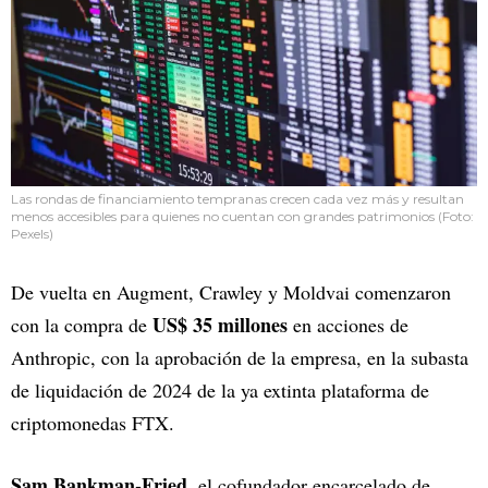
Las rondas de financiamiento tempranas crecen cada vez más y resultan
menos accesibles para quienes no cuentan con grandes patrimonios (Foto:
Pexels)
De vuelta en Augment, Crawley y Moldvai comenzaron
US$ 35 millones
con la compra de
en acciones de
Anthropic, con la aprobación de la empresa, en la subasta
de liquidación de 2024 de la ya extinta plataforma de
criptomonedas FTX.
Sam Bankman-Fried
, el cofundador encarcelado de