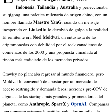
Indonesia
Tailandia
Australia
,
y
y perfeccionaba
su qigong, una práctica milenaria de origen chino, con un
Maestro YanG
hombre llamado
, cuando un mensaje
LinkedIn
inesperado en
lo devolvió de golpe a la realidad.
Noel Moldvai
El remitente era
, un entusiasta de las
criptomonedas con debilidad por el rock canadiense de
comienzos de los 2000 y una propuesta vinculada al
rincón más codiciado de los mercados privados.
Crawley no planeaba regresar al mundo financiero, pero
Moldvai lo convenció de apostar por un mercado de
acceso restringido y demanda feroz: acciones pre-OPV de
algunas de las startups más grandes y prometedoras del
Anthropic
SpaceX
OpenAI
planeta, como
,
y
. Compañías
que preparan estrenos bursátiles valuados en miles de