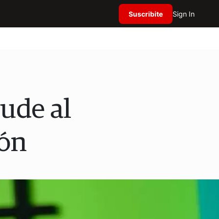
Suscribite
Sign In
lude al
ión