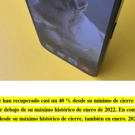
e han recuperado casi un 40 % desde su mínimo de cierre
r debajo de su máximo histórico de enero de 2022. En co
esde su máximo histórico de cierre, también en enero. 20