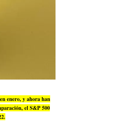
 en enero, y ahora han
mparación, el S&P 500
22.