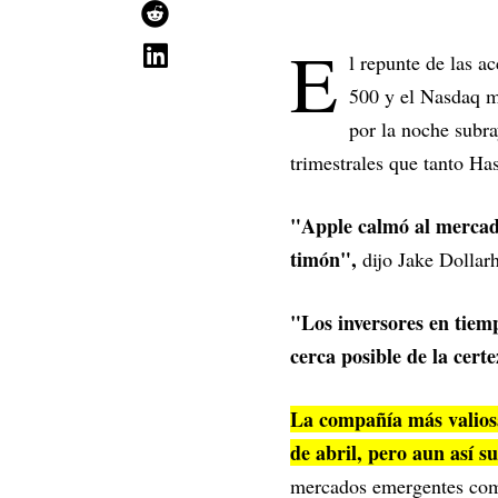
E
l repunte de las 
500 y el Nasdaq má
por la noche subra
trimestrales que tanto Ha
"Apple calmó al mercado
timón",
dijo Jake Dollar
"Los inversores en tiem
cerca posible de la cert
La compañía más valiosa
de abril, pero aun así su
mercados emergentes como 