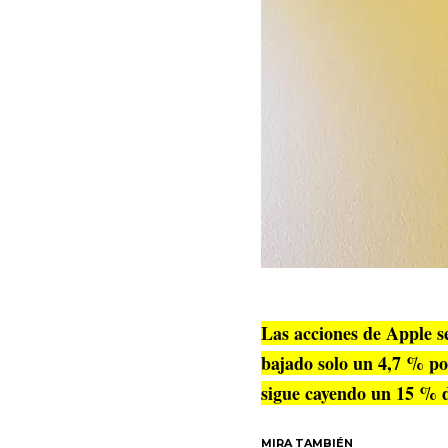
Las acciones de Apple s
bajado solo un 4,7 % po
sigue cayendo un 15 % d
MIRA TAMBIÉN