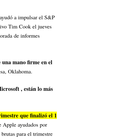
 ayudó a impulsar el S&P
tivo Tim Cook el jueves
porada de informes
e una mano firme en el
lsa, Oklahoma.
icrosoft , están lo más
mestre que finalizó el 1
de Apple ayudados por
brutas para el trimestre