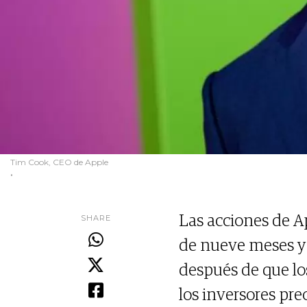
Tim Cook, CEO de Apple
.
SHARE
Las acciones de A
de nueve meses y
después de que los
los inversores pr