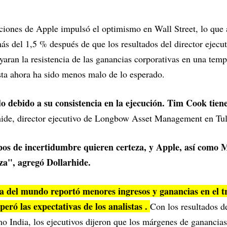
acciones de Apple impulsó el optimismo en Wall Street, lo que
s del 1,5 % después de que los resultados del director ejecu
yaran la resistencia de las ganancias corporativas en una tem
sta ahora ha sido menos malo de lo esperado.
 debido a su consistencia en la ejecución. Tim Cook tien
hide, director ejecutivo de Longbow Asset Management en Tu
pos de incertidumbre quieren certeza, y Apple, así como M
eza", agregó Dollarhide.
 del mundo reportó menores ingresos y ganancias en el tri
peró las expectativas de los analistas .
Con los resultados 
India, los ejecutivos dijeron que los márgenes de ganancias 