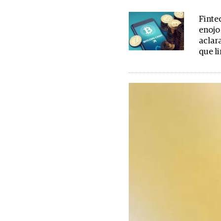
Finte
enojo 
aclar
que li