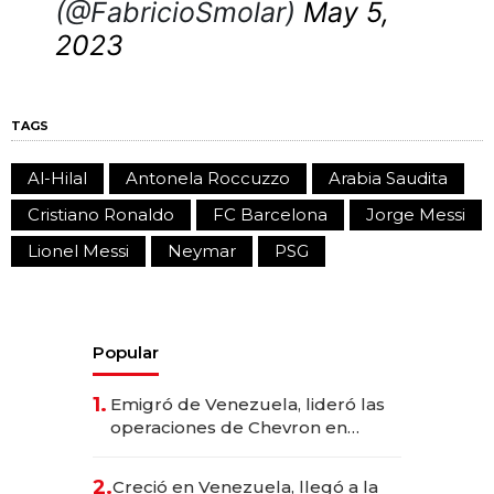
(@FabricioSmolar)
May 5,
2023
TAGS
Al-Hilal
Antonela Roccuzzo
Arabia Saudita
Cristiano Ronaldo
FC Barcelona
Jorge Messi
Lionel Messi
Neymar
PSG
Popular
1.
Emigró de Venezuela, lideró las
operaciones de Chevron en
EE.UU. y hoy es la única mujer
CEO en Vaca Muerta
2.
Creció en Venezuela, llegó a la