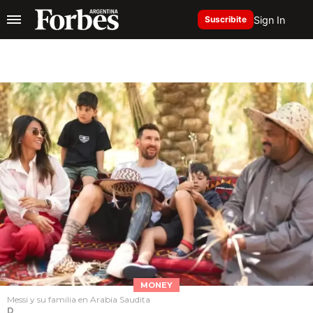
Sign In
Suscribite
MONEY
Messi y su familia en Arabia Saudita
D