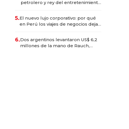
petrolero y rey del entretenimiento
que va por la licitación de
Tecnópolis junto a Fénix
5.
El nuevo lujo corporativo: por qué
en Perú los viajes de negocios dejan
de ser reuniones para convertirse
en experiencias transformadoras
6.
Dos argentinos levantaron US$ 6,2
millones de la mano de Rauch,
Englebienne y Woloski