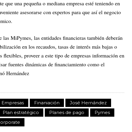
te que una pequeña o mediana empresa esté teniendo en
nveniente asesorarse con expertos para que así el negocio
ómico.
de las MiPymes, las entidades financieras también deberán
bilización en los recaudos, tasas de interés más bajas o
s flexibles, proveer a este tipo de empresas información en
ulsar fuentes dinámicas de financiamiento como el
ionó Hernández
Empresas
Finaniación
José Hernández
Plan estratégico
Planes de pago
Pymes
Corporate