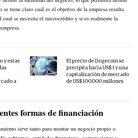
se tiene claro cuál es el objetivo de la empresa resulta
l cual se necesita el microcrédito y si es realmente la
 empresa.
 y estas
El precio de Dogecoin se
das
precipita hacia US$ 1 y una
capitalización de mercado
rcado a
de US$ 100.000 millones
erentes formas de financiación
iamiento sirve tanto para montar un negocio propio o
 día gobiernos, entidades financieras, corporaciones y