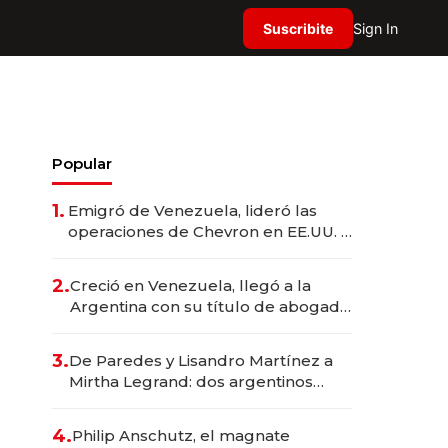
Suscribite
Sign In
Popular
1.
Emigró de Venezuela, lideró las
operaciones de Chevron en EE.UU. y
hoy es la única mujer CEO en Vaca
Muerta
2.
Creció en Venezuela, llegó a la
Argentina con su título de abogado
y construyó un imperio
gastronómico que revoluciona las
3.
De Paredes y Lisandro Martínez a
marcas "fast premium"
Mirtha Legrand: dos argentinos
impulsan el negocio del wellness
deportivo y el cuidado corporal
4.
Philip Anschutz, el magnate