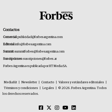
Contactos
Comercial:
publicidad@forbesargentina.com
Editorial:
info@forbesargentina.com
Summit:
summitforbes@forbesargentina.com
Suscripciones:
suscripciones@forbes.ar
Forbes Argentina es publicada por HT Media SA.
MediaKit
|
Newsletter
|
Contacto
|
Valores y estándares editoriales
|
Términos y condiciones
|
Legales
|
© 2026. Forbes Argentina. Todos
los derechos reservados.