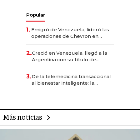
Popular
1.
Emigró de Venezuela, lideró las
operaciones de Chevron en
EE.UU. y hoy es la única mujer
CEO en Vaca Muerta
2.
Creció en Venezuela, llegó a la
Argentina con su título de
abogado y construyó un imperio
gastronómico que revoluciona
3.
De la telemedicina transaccional
las marcas "fast premium"
al bienestar inteligente: la
evolución de doc24 para
transformar a las organizaciones
Más noticias