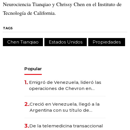
Neurociencia Tianqiao y Chrissy Chen en el Instituto de
Tecnología de California.
TAGS
Chen Tianqiao
Estados Unidos
Propiedades
Popular
1.
Emigró de Venezuela, lideró las
operaciones de Chevron en
EE.UU. y hoy es la única mujer
CEO en Vaca Muerta
2.
Creció en Venezuela, llegó a la
Argentina con su título de
abogado y construyó un imperio
gastronómico que revoluciona
3.
De la telemedicina transaccional
las marcas "fast premium"