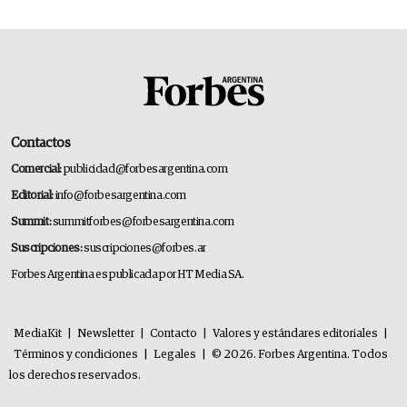
Contactos
Comercial:
publicidad@forbesargentina.com
Editorial:
info@forbesargentina.com
Summit:
summitforbes@forbesargentina.com
Suscripciones:
suscripciones@forbes.ar
Forbes Argentina es publicada por HT Media SA.
MediaKit
|
Newsletter
|
Contacto
|
Valores y estándares editoriales
|
Términos y condiciones
|
Legales
|
© 2026. Forbes Argentina. Todos
los derechos reservados.