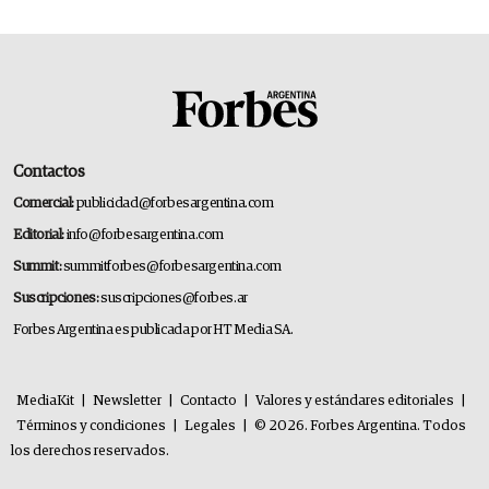
Contactos
Comercial:
publicidad@forbesargentina.com
Editorial:
info@forbesargentina.com
Summit:
summitforbes@forbesargentina.com
Suscripciones:
suscripciones@forbes.ar
Forbes Argentina es publicada por HT Media SA.
MediaKit
|
Newsletter
|
Contacto
|
Valores y estándares editoriales
|
Términos y condiciones
|
Legales
|
© 2026. Forbes Argentina. Todos
los derechos reservados.