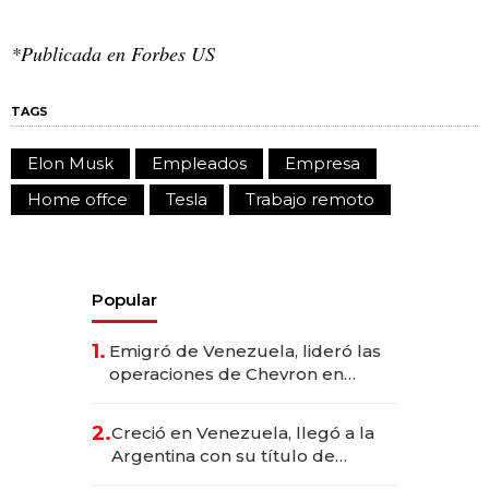
*Publicada en Forbes US
TAGS
Elon Musk
Empleados
Empresa
Home offce
Tesla
Trabajo remoto
Popular
1.
Emigró de Venezuela, lideró las
operaciones de Chevron en
EE.UU. y hoy es la única mujer
CEO en Vaca Muerta
2.
Creció en Venezuela, llegó a la
Argentina con su título de
abogado y construyó un imperio