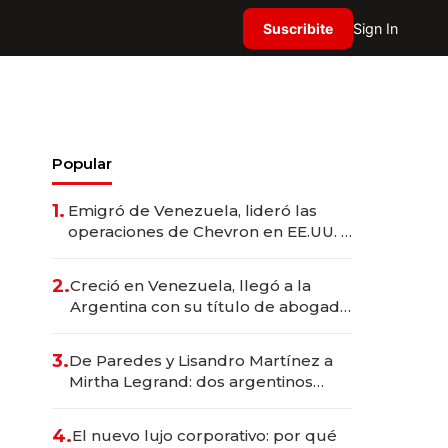
Suscribite
Sign In
Popular
1.
Emigró de Venezuela, lideró las
operaciones de Chevron en EE.UU. y
hoy es la única mujer CEO en Vaca
Muerta
2.
Creció en Venezuela, llegó a la
Argentina con su título de abogado
y construyó un imperio
gastronómico que revoluciona las
3.
De Paredes y Lisandro Martínez a
marcas "fast premium"
Mirtha Legrand: dos argentinos
impulsan el negocio del wellness
deportivo y el cuidado corporal
4.
El nuevo lujo corporativo: por qué