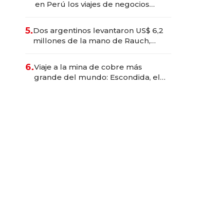
en Perú los viajes de negocios
dejan de ser reuniones para
convertirse en experiencias
5.
Dos argentinos levantaron US$ 6,2
transformadoras
millones de la mano de Rauch,
Englebienne y Woloski
6.
Viaje a la mina de cobre más
grande del mundo: Escondida, el
gigante chileno que exporta US$
14.000 millones anuales