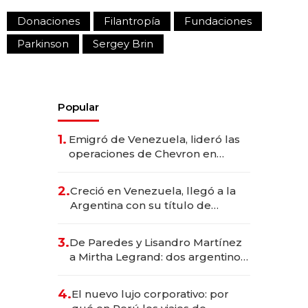
Donaciones
Filantropía
Fundaciones
Parkinson
Sergey Brin
Popular
1.
Emigró de Venezuela, lideró las
operaciones de Chevron en
EE.UU. y hoy es la única mujer
CEO en Vaca Muerta
2.
Creció en Venezuela, llegó a la
Argentina con su título de
abogado y construyó un imperio
gastronómico que revoluciona
3.
De Paredes y Lisandro Martínez
las marcas "fast premium"
a Mirtha Legrand: dos argentinos
impulsan el negocio del wellness
deportivo y el cuidado corporal
4.
El nuevo lujo corporativo: por