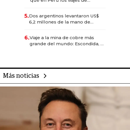
qué en Perú los viajes de
negocios dejan de ser reuniones
para convertirse en experiencias
5.
Dos argentinos levantaron US$
transformadoras
6,2 millones de la mano de
Rauch, Englebienne y Woloski
6.
Viaje a la mina de cobre más
grande del mundo: Escondida, el
gigante chileno que exporta US$
14.000 millones anuales
Más noticias