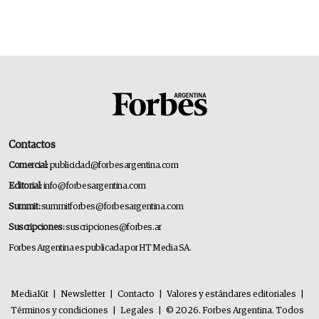
Contactos
Comercial:
publicidad@forbesargentina.com
Editorial:
info@forbesargentina.com
Summit:
summitforbes@forbesargentina.com
Suscripciones:
suscripciones@forbes.ar
Forbes Argentina es publicada por HT Media SA.
MediaKit
|
Newsletter
|
Contacto
|
Valores y estándares editoriales
|
Términos y condiciones
|
Legales
|
© 2026. Forbes Argentina. Todos