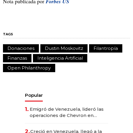
Nota publicada por
Forbes US
TAGS
Donaciones
Dustin Moskovitz
Filantropía
Finanzas
Inteligencia Artificial
Open Philanthropy
Popular
1.
Emigró de Venezuela, lideró las
operaciones de Chevron en
EE.UU. y hoy es la única mujer
CEO en Vaca Muerta
2.
Creció en Venezuela, llegó a la