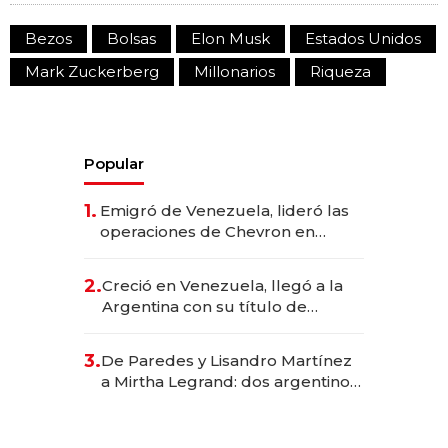
Bezos
Bolsas
Elon Musk
Estados Unidos
Mark Zuckerberg
Millonarios
Riqueza
Popular
1.
Emigró de Venezuela, lideró las
operaciones de Chevron en
EE.UU. y hoy es la única mujer
CEO en Vaca Muerta
2.
Creció en Venezuela, llegó a la
Argentina con su título de
abogado y construyó un imperio
gastronómico que revoluciona
3.
De Paredes y Lisandro Martínez
las marcas "fast premium"
a Mirtha Legrand: dos argentinos
impulsan el negocio del wellness
deportivo y el cuidado corporal