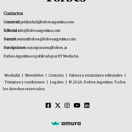
Contactos
Comercial:
publicidad@forbesargentina.com
Editorial:
info@forbesargentina.com
Summit:
summitforbes@forbesargentina.com
Suscripciones:
suscripciones@forbes.ar
Forbes Argentina es publicada por HT Media SA.
MediaKit
|
Newsletter
|
Contacto
|
Valores y estándares editoriales
|
Términos y condiciones
|
Legales
|
© 2026. Forbes Argentina. Todos
los derechos reservados.