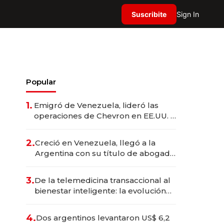
Suscribite
Sign In
Popular
1.
Emigró de Venezuela, lideró las
operaciones de Chevron en EE.UU. y
hoy es la única mujer CEO en Vaca
Muerta
2.
Creció en Venezuela, llegó a la
Argentina con su título de abogado
y construyó un imperio
gastronómico que revoluciona las
3.
De la telemedicina transaccional al
marcas "fast premium"
bienestar inteligente: la evolución
de doc24 para transformar a las
organizaciones
4.
Dos argentinos levantaron US$ 6,2