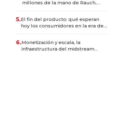
millones de la mano de Rauch,
Englebienne y Woloski
5.
El fin del producto: qué esperan
hoy los consumidores en la era de
las experiencias inteligentes
6.
Monetización y escala, la
infraestructura del midstream
busca destrabar el potencial de
Vaca Muerta