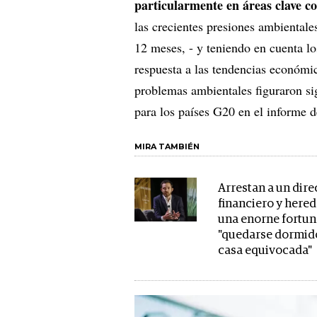
particularmente en áreas clave c
las crecientes presiones ambientale
12 meses, - y teniendo en cuenta los
respuesta a las tendencias económic
problemas ambientales figuraron sig
para los países G20 en el informe 
MIRA TAMBIÉN
Arrestan a un dire
financiero y here
una enorne fortun
"quedarse dormido
casa equivocada"