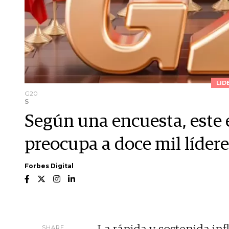
LID
G20
S
Según una encuesta, este 
preocupa a doce mil líder
Forbes Digital
SHARE