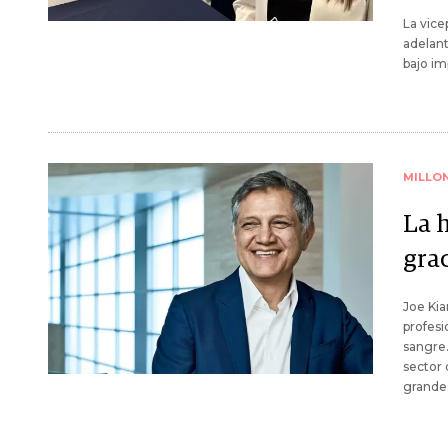
La vice
adelan
bajo im
MILLO
La h
gra
Joe Kia
profesi
sangre.
sector 
grande