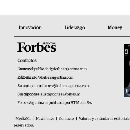
Innovación
Liderazgo
Money
Contactos
Comercial:
publicidad@forbesargentina.com
Editorial:
info@forbesargentina.com
Summit:
summitforbes@forbesargentina.com
Suscripciones:
suscripciones@forbes.ar
Forbes Argentina es publicada por HT Media SA.
MediaKit
|
Newsletter
|
Contacto
|
Valores y estándares editorial
reservados.