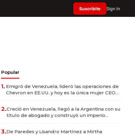
Suscribite
Sign In
Popular
1.
Emigró de Venezuela, lideró las operaciones de
Chevron en EE.UU. y hoy es la única mujer CEO
en Vaca Muerta
2.
Creció en Venezuela, llegó a la Argentina con su
título de abogado y construyó un imperio
gastronómico que revoluciona las marcas "fast
premium"
3.
De Paredes y Lisandro Martínez a Mirtha