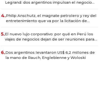
Legrand: dos argentinos impulsan el negocio
del wellness deportivo y el cuidado corporal
4.
Philip Anschutz, el magnate petrolero y rey del
entretenimiento que va por la licitación de
Tecnópolis junto a Fénix
5.
El nuevo lujo corporativo: por qué en Perú los
viajes de negocios dejan de ser reuniones para
convertirse en experiencias transformadoras
6.
Dos argentinos levantaron US$ 6,2 millones de
la mano de Rauch, Englebienne y Woloski