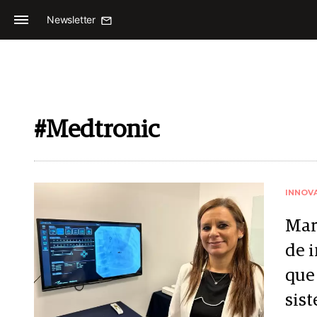
Newsletter
#Medtronic
INNOV
Mar
de 
que
sis