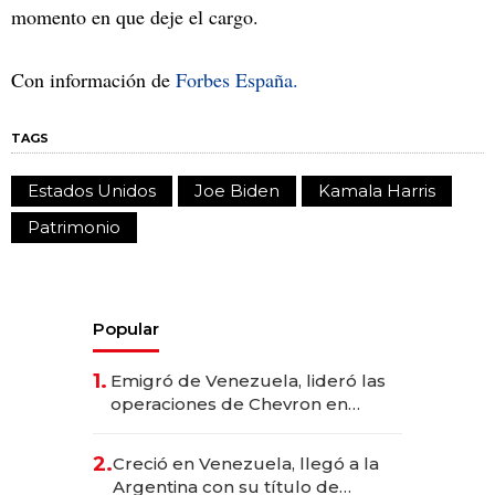
momento en que deje el cargo.
Con información de
Forbes España.
TAGS
Estados Unidos
Joe Biden
Kamala Harris
Patrimonio
Popular
1.
Emigró de Venezuela, lideró las
operaciones de Chevron en
EE.UU. y hoy es la única mujer
CEO en Vaca Muerta
2.
Creció en Venezuela, llegó a la
Argentina con su título de