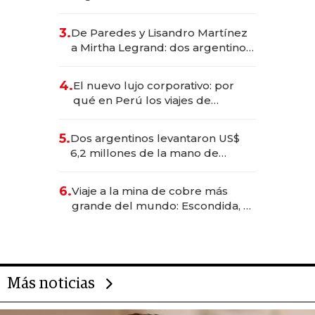
abogado y construyó un imperio
gastronómico que revoluciona
3.
De Paredes y Lisandro Martínez
las marcas "fast premium"
a Mirtha Legrand: dos argentinos
impulsan el negocio del wellness
deportivo y el cuidado corporal
4.
El nuevo lujo corporativo: por
qué en Perú los viajes de
negocios dejan de ser reuniones
para convertirse en experiencias
5.
Dos argentinos levantaron US$
transformadoras
6,2 millones de la mano de
Rauch, Englebienne y Woloski
6.
Viaje a la mina de cobre más
grande del mundo: Escondida, el
gigante chileno que exporta US$
14.000 millones anuales
Más noticias