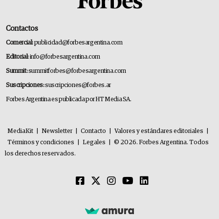
Contactos
Comercial:
publicidad@forbesargentina.com
Editorial:
info@forbesargentina.com
Summit:
summitforbes@forbesargentina.com
Suscripciones:
suscripciones@forbes.ar
Forbes Argentina es publicada por HT Media SA.
MediaKit
|
Newsletter
|
Contacto
|
Valores y estándares editoriales
|
Términos y condiciones
|
Legales
|
© 2026. Forbes Argentina. Todos
los derechos reservados.